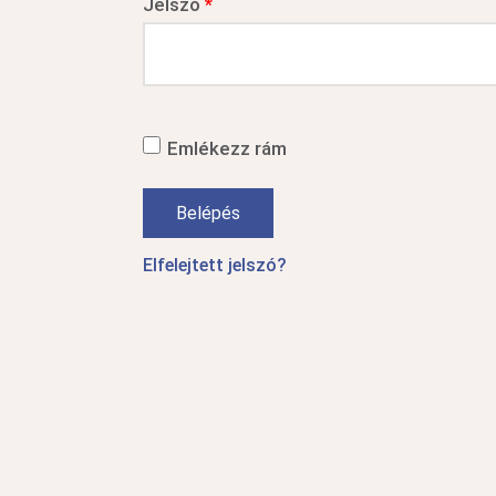
Jelszó
*
Emlékezz rám
Belépés
Elfelejtett jelszó?