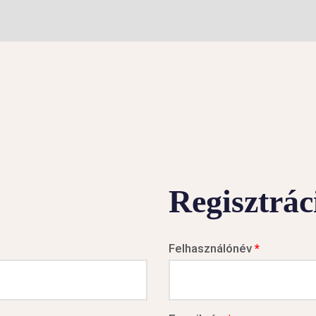
Regisztrác
Felhasználónév
*