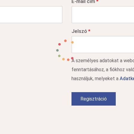
E-mail cím
*
Jelszó
*
A személyes adatokat a webol
fenntartásához, a fiókhoz va
használjuk, melyeket a
Adatke
Regisztráció