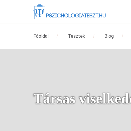
Főoldal
Tesztek
Blog
Társas viselked