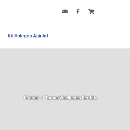
Különleges Ajánlat
Főoldal
Társas Viselkedés Kérdőív