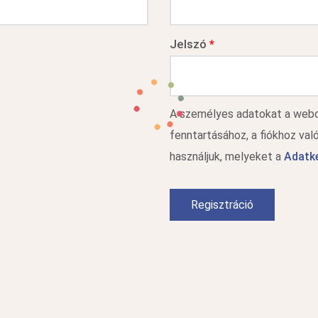
Jelszó
*
A személyes adatokat a webol
fenntartásához, a fiókhoz va
használjuk, melyeket a
Adatke
Regisztráció