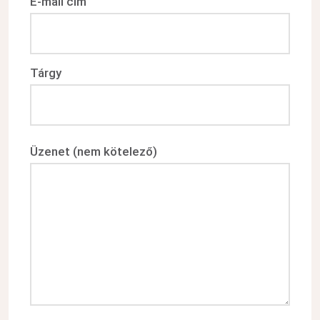
E-mail cím
Tárgy
Üzenet (nem kötelező)