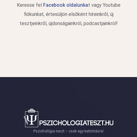
Keresse fel
Facebook oldalunka
t vagy Youtube
fiókunkat, értesüljön elsőként híreinkről, új
tesztjeinkről, újdonságainkról, podcastjainkról!
Pszichológia teszt – csak egy kattintásra!